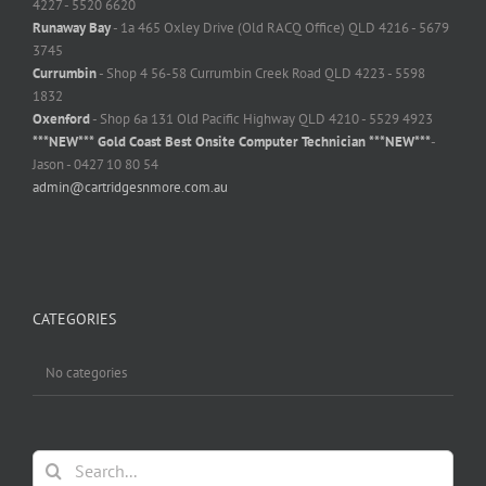
4227 - 5520 6620
Runaway Bay
- 1a 465 Oxley Drive (Old RACQ Office) QLD 4216 - 5679
3745
Currumbin
- Shop 4 56-58 Currumbin Creek Road QLD 4223 - 5598
1832
Oxenford
- Shop 6a 131 Old Pacific Highway QLD 4210 - 5529 4923
***NEW*** Gold Coast Best Onsite Computer Technician ***NEW***
-
Jason - 0427 10 80 54
admin@cartridgesnmore.com.au
CATEGORIES
No categories
Search
for: