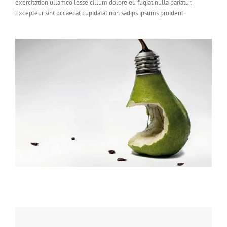
exercitation ullamco lesse cillum dolore eu fugiat nulla pariatur.
Excepteur sint occaecat cupidatat non sadips ipsums proident.