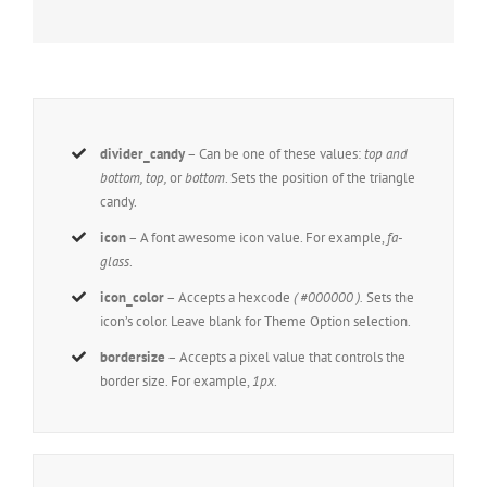
divider_candy
– Can be one of these values:
top and
bottom, top,
or
bottom
. Sets the position of the triangle
candy.
icon
– A font awesome icon value. For example,
fa-
glass
.
icon_color
– Accepts a hexcode
( #000000 ).
Sets the
icon’s color. Leave blank for Theme Option selection.
bordersize
– Accepts a pixel value that controls the
border size. For example,
1px
.